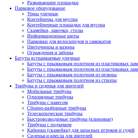
Развивающие площадки
Парковое оборудование
Урны уличные
Контейнеры для мусора
Контейнерные площадки для мусора
Скамейки, лавочки, столы
Информационные щиты
Парковки для велосипедов и самокатов
Цветочницы и вазоны
Ограждения и заборы
Батуты встраиваемые уличные
Батуты с прыжковым полотном из пластиковых лам
Батуты с прыжковым полотном из пластиковых лам
Батуты с прыжковым полотном из резины
Батуты с прыжковым полотном из стропы
Трибуны и сиденья для зрителей
Мобильные трибуны
Однорядные трибуны
Трибуны с навесом
Сборно-разборные трибуны
Телескопические трибуны
Быстровозводимые трибуны (клиновые)
Трибуны с подъемом
Кабинки (скамейки) для запасных игроков и судей
Сиденья и кресла для зрителей