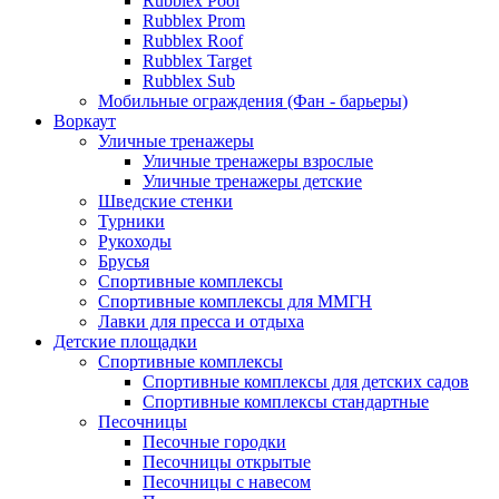
Rubblex Pool
Rubblex Prom
Rubblex Roof
Rubblex Target
Rubblex Sub
Мобильные ограждения (Фан - барьеры)
Воркаут
Уличные тренажеры
Уличные тренажеры взрослые
Уличные тренажеры детские
Шведские стенки
Турники
Рукоходы
Брусья
Спортивные комплексы
Спортивные комплексы для ММГН
Лавки для пресса и отдыха
Детские площадки
Спортивные комплексы
Спортивные комплексы для детских садов
Спортивные комплексы стандартные
Песочницы
Песочные городки
Песочницы открытые
Песочницы с навесом