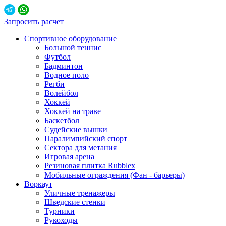
Запросить расчет
Спортивное оборудование
Большой теннис
Футбол
Бадминтон
Водное поло
Регби
Волейбол
Хоккей
Хоккей на траве
Баскетбол
Судейские вышки
Паралимпийский спорт
Сектора для метания
Игровая арена
Резиновая плитка Rubblex
Мобильные ограждения (Фан - барьеры)
Воркаут
Уличные тренажеры
Шведские стенки
Турники
Рукоходы