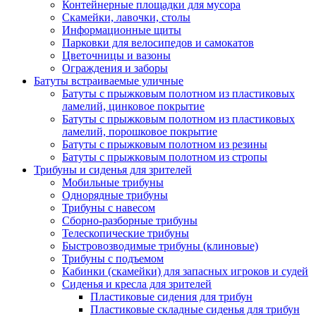
Контейнерные площадки для мусора
Скамейки, лавочки, столы
Информационные щиты
Парковки для велосипедов и самокатов
Цветочницы и вазоны
Ограждения и заборы
Батуты встраиваемые уличные
Батуты с прыжковым полотном из пластиковых
ламелий, цинковое покрытие
Батуты с прыжковым полотном из пластиковых
ламелий, порошковое покрытие
Батуты с прыжковым полотном из резины
Батуты с прыжковым полотном из стропы
Трибуны и сиденья для зрителей
Мобильные трибуны
Однорядные трибуны
Трибуны с навесом
Сборно-разборные трибуны
Телескопические трибуны
Быстровозводимые трибуны (клиновые)
Трибуны с подъемом
Кабинки (скамейки) для запасных игроков и судей
Сиденья и кресла для зрителей
Пластиковые сидения для трибун
Пластиковые складные сиденья для трибун