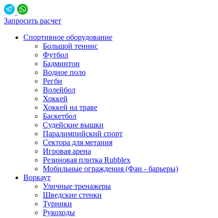
Запросить расчет
Спортивное оборудование
Большой теннис
Футбол
Бадминтон
Водное поло
Регби
Волейбол
Хоккей
Хоккей на траве
Баскетбол
Судейские вышки
Паралимпийский спорт
Сектора для метания
Игровая арена
Резиновая плитка Rubblex
Мобильные ограждения (Фан - барьеры)
Воркаут
Уличные тренажеры
Шведские стенки
Турники
Рукоходы