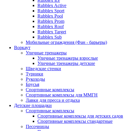
Rubblex Ice
Rubblex Active
Rubblex Sport
Rubblex Pool
Rubblex Prom
Rubblex Roof
Rubblex Target
Rubblex Sub
Мобильные ограждения (Фан - барьеры)
Воркаут
Уличные тренажеры
Уличные тренажеры взрослые
Уличные тренажеры детские
Шведские стенки
Турники
Рукоходы
Брусья
Спортивные комплексы
Спортивные комплексы для ММГН
Лавки для пресса и отдыха
Детские площадки
Спортивные комплексы
Спортивные комплексы для детских садов
Спортивные комплексы стандартные
Песочницы