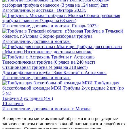
разборная трибуна с навесом (3 ряда на 124 мест) 2шт
Изготовление, и доставка . Октябрь 2023г.
Трибуны г. Москва
Сборно-разборная
трибуна с навесом (3 ряда на 68 мест)
Изготовление, доставка и монтаж. Январь 2023г.
Трибуна в Тульской
области, г.Узловая
Сборно-разборная трибуна
Изготовление, доставка и монтаж.
Трибуна для спорт-зала
г.Мытищи
Изготовление, доставка и монтаж.
Трибуны г. Астрахань
Телескопическая трибуна (6 рядов на 240 мест)
Стационарная трибуна (4 ряда на 318 мест)
Для гандбольного клуба "Заря Каспия" г. Астрахань.
Изготовление, доставка и монтаж.
Трибуны для
баскетбольной команды МЭИ
Трибуны 2-ух рядные 2 шт. (по
5 м.)
Трибуна 2-ух рядная (4м.)
10 лавочек
Изготовление, доставка и монтаж. г. Москва
В современном мире активный образ жизни и регулярные
занятия спортом становятся важной частью жизни людей всех
возрастов. Спортивные площадки и качественное