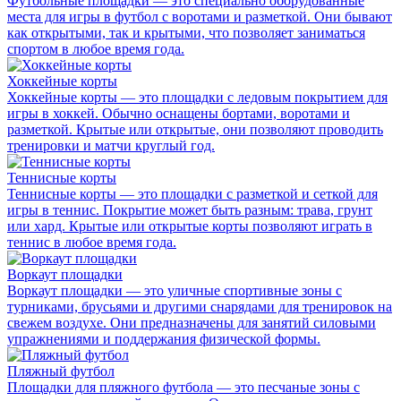
Футбольные площадки — это специально оборудованные
места для игры в футбол с воротами и разметкой. Они бывают
как открытыми, так и крытыми, что позволяет заниматься
спортом в любое время года.
Хоккейные корты
Хоккейные корты — это площадки с ледовым покрытием для
игры в хоккей. Обычно оснащены бортами, воротами и
разметкой. Крытые или открытые, они позволяют проводить
тренировки и матчи круглый год.
Теннисные корты
Теннисные корты — это площадки с разметкой и сеткой для
игры в теннис. Покрытие может быть разным: трава, грунт
или хард. Крытые или открытые корты позволяют играть в
теннис в любое время года.
Воркаут площадки
Воркаут площадки — это уличные спортивные зоны с
турниками, брусьями и другими снарядами для тренировок на
свежем воздухе. Они предназначены для занятий силовыми
упражнениями и поддержания физической формы.
Пляжный футбол
Площадки для пляжного футбола — это песчаные зоны с