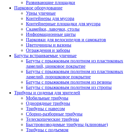
Развивающие площадки
Парковое оборудование
Урны уличные
Контейнеры для мусора
Контейнерные площадки для мусора
Скамейки, лавочки, столы
Информационные щиты
Парковки для велосипедов и самокатов
Цветочницы и вазоны
Ограждения и заборы
Батуты встраиваемые уличные
Батуты с прыжковым полотном из пластиковых
ламелий, цинковое покрытие
Батуты с прыжковым полотном из пластиковых
ламелий, порошковое покрытие
Батуты с прыжковым полотном из резины
Батуты с прыжковым полотном из стропы
Трибуны и сиденья для зрителей
Мобильные трибуны
Однорядные трибуны
Трибуны с навесом
Сборно-разборные трибуны
Телескопические трибуны
Быстровозводимые трибуны (клиновые)
Трибуны с подъемом