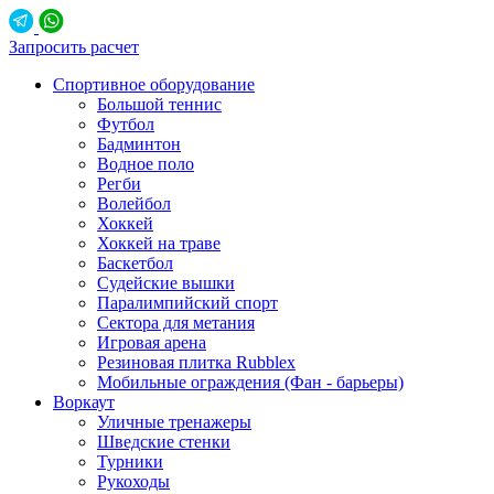
Запросить расчет
Спортивное оборудование
Большой теннис
Футбол
Бадминтон
Водное поло
Регби
Волейбол
Хоккей
Хоккей на траве
Баскетбол
Судейские вышки
Паралимпийский спорт
Сектора для метания
Игровая арена
Резиновая плитка Rubblex
Мобильные ограждения (Фан - барьеры)
Воркаут
Уличные тренажеры
Шведские стенки
Турники
Рукоходы