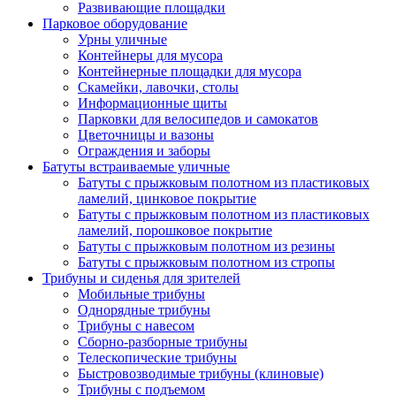
Развивающие площадки
Парковое оборудование
Урны уличные
Контейнеры для мусора
Контейнерные площадки для мусора
Скамейки, лавочки, столы
Информационные щиты
Парковки для велосипедов и самокатов
Цветочницы и вазоны
Ограждения и заборы
Батуты встраиваемые уличные
Батуты с прыжковым полотном из пластиковых
ламелий, цинковое покрытие
Батуты с прыжковым полотном из пластиковых
ламелий, порошковое покрытие
Батуты с прыжковым полотном из резины
Батуты с прыжковым полотном из стропы
Трибуны и сиденья для зрителей
Мобильные трибуны
Однорядные трибуны
Трибуны с навесом
Сборно-разборные трибуны
Телескопические трибуны
Быстровозводимые трибуны (клиновые)
Трибуны с подъемом