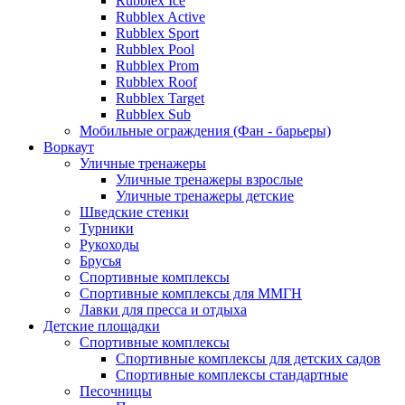
Rubblex Ice
Rubblex Active
Rubblex Sport
Rubblex Pool
Rubblex Prom
Rubblex Roof
Rubblex Target
Rubblex Sub
Мобильные ограждения (Фан - барьеры)
Воркаут
Уличные тренажеры
Уличные тренажеры взрослые
Уличные тренажеры детские
Шведские стенки
Турники
Рукоходы
Брусья
Спортивные комплексы
Спортивные комплексы для ММГН
Лавки для пресса и отдыха
Детские площадки
Спортивные комплексы
Спортивные комплексы для детских садов
Спортивные комплексы стандартные
Песочницы