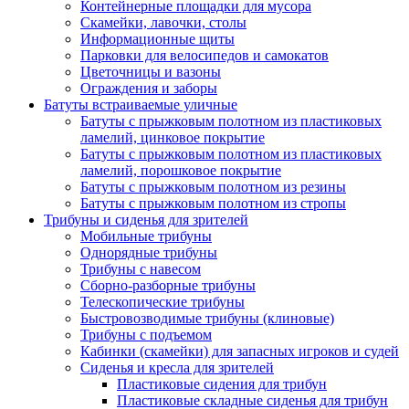
Контейнерные площадки для мусора
Скамейки, лавочки, столы
Информационные щиты
Парковки для велосипедов и самокатов
Цветочницы и вазоны
Ограждения и заборы
Батуты встраиваемые уличные
Батуты с прыжковым полотном из пластиковых
ламелий, цинковое покрытие
Батуты с прыжковым полотном из пластиковых
ламелий, порошковое покрытие
Батуты с прыжковым полотном из резины
Батуты с прыжковым полотном из стропы
Трибуны и сиденья для зрителей
Мобильные трибуны
Однорядные трибуны
Трибуны с навесом
Сборно-разборные трибуны
Телескопические трибуны
Быстровозводимые трибуны (клиновые)
Трибуны с подъемом
Кабинки (скамейки) для запасных игроков и судей
Сиденья и кресла для зрителей
Пластиковые сидения для трибун
Пластиковые складные сиденья для трибун