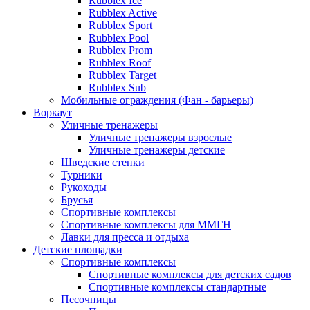
Rubblex Ice
Rubblex Active
Rubblex Sport
Rubblex Pool
Rubblex Prom
Rubblex Roof
Rubblex Target
Rubblex Sub
Мобильные ограждения (Фан - барьеры)
Воркаут
Уличные тренажеры
Уличные тренажеры взрослые
Уличные тренажеры детские
Шведские стенки
Турники
Рукоходы
Брусья
Спортивные комплексы
Спортивные комплексы для ММГН
Лавки для пресса и отдыха
Детские площадки
Спортивные комплексы
Спортивные комплексы для детских садов
Спортивные комплексы стандартные
Песочницы