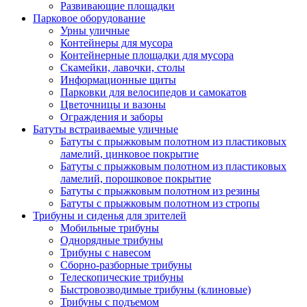
Развивающие площадки
Парковое оборудование
Урны уличные
Контейнеры для мусора
Контейнерные площадки для мусора
Скамейки, лавочки, столы
Информационные щиты
Парковки для велосипедов и самокатов
Цветочницы и вазоны
Ограждения и заборы
Батуты встраиваемые уличные
Батуты с прыжковым полотном из пластиковых
ламелий, цинковое покрытие
Батуты с прыжковым полотном из пластиковых
ламелий, порошковое покрытие
Батуты с прыжковым полотном из резины
Батуты с прыжковым полотном из стропы
Трибуны и сиденья для зрителей
Мобильные трибуны
Однорядные трибуны
Трибуны с навесом
Сборно-разборные трибуны
Телескопические трибуны
Быстровозводимые трибуны (клиновые)
Трибуны с подъемом