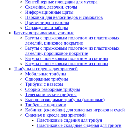
Контейнерные площадки для мусора
Скамейки, лавочки, столы
Информационные щиты
Парковки для велосипедов и самокатов
Цветочницы и вазоны
Ограждения и заборы
Батуты встраиваемые уличные
Батуты с прыжковым полотном из пластиковых
ламелий, цинковое покрытие
Батуты с прыжковым полотном из пластиковых
ламелий, порошковое покрытие
Батуты с прыжковым полотном из резины
Батуты с прыжковым полотном из стропы
Трибуны и сиденья для зрителей
Мобильные трибуны
Однорядные трибуны
Трибуны с навесом
Сборно-разборные трибуны
Телескопические трибуны
Быстровозводимые трибуны (клиновые)
Трибуны с подъемом
Кабинки (скамейки) для запасных игроков и судей
Сиденья и кресла для зрителей
Пластиковые сидения для трибун
Пластиковые складные сиденья для трибун