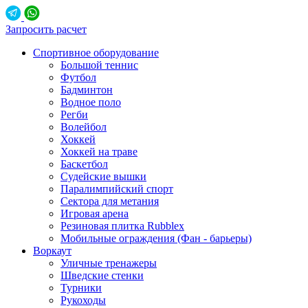
Запросить расчет
Спортивное оборудование
Большой теннис
Футбол
Бадминтон
Водное поло
Регби
Волейбол
Хоккей
Хоккей на траве
Баскетбол
Судейские вышки
Паралимпийский спорт
Сектора для метания
Игровая арена
Резиновая плитка Rubblex
Мобильные ограждения (Фан - барьеры)
Воркаут
Уличные тренажеры
Шведские стенки
Турники
Рукоходы