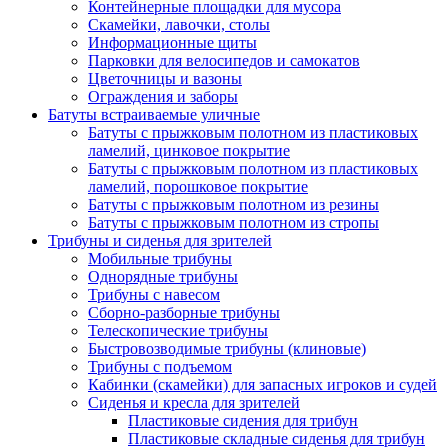
Контейнерные площадки для мусора
Скамейки, лавочки, столы
Информационные щиты
Парковки для велосипедов и самокатов
Цветочницы и вазоны
Ограждения и заборы
Батуты встраиваемые уличные
Батуты с прыжковым полотном из пластиковых
ламелий, цинковое покрытие
Батуты с прыжковым полотном из пластиковых
ламелий, порошковое покрытие
Батуты с прыжковым полотном из резины
Батуты с прыжковым полотном из стропы
Трибуны и сиденья для зрителей
Мобильные трибуны
Однорядные трибуны
Трибуны с навесом
Сборно-разборные трибуны
Телескопические трибуны
Быстровозводимые трибуны (клиновые)
Трибуны с подъемом
Кабинки (скамейки) для запасных игроков и судей
Сиденья и кресла для зрителей
Пластиковые сидения для трибун
Пластиковые складные сиденья для трибун