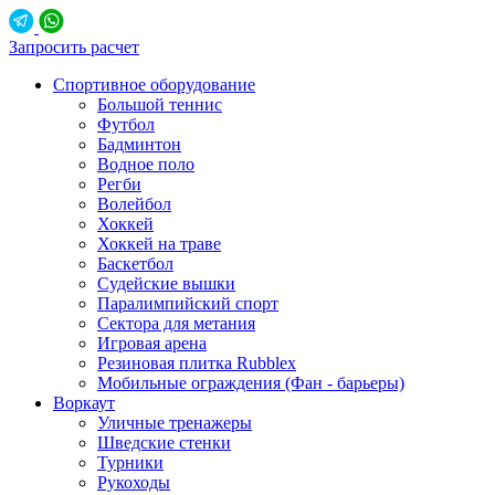
Запросить расчет
Спортивное оборудование
Большой теннис
Футбол
Бадминтон
Водное поло
Регби
Волейбол
Хоккей
Хоккей на траве
Баскетбол
Судейские вышки
Паралимпийский спорт
Сектора для метания
Игровая арена
Резиновая плитка Rubblex
Мобильные ограждения (Фан - барьеры)
Воркаут
Уличные тренажеры
Шведские стенки
Турники
Рукоходы