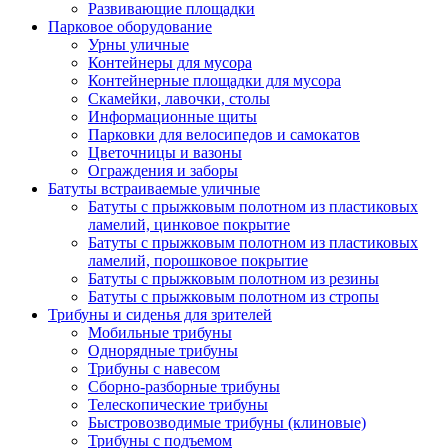
Развивающие площадки
Парковое оборудование
Урны уличные
Контейнеры для мусора
Контейнерные площадки для мусора
Скамейки, лавочки, столы
Информационные щиты
Парковки для велосипедов и самокатов
Цветочницы и вазоны
Ограждения и заборы
Батуты встраиваемые уличные
Батуты с прыжковым полотном из пластиковых
ламелий, цинковое покрытие
Батуты с прыжковым полотном из пластиковых
ламелий, порошковое покрытие
Батуты с прыжковым полотном из резины
Батуты с прыжковым полотном из стропы
Трибуны и сиденья для зрителей
Мобильные трибуны
Однорядные трибуны
Трибуны с навесом
Сборно-разборные трибуны
Телескопические трибуны
Быстровозводимые трибуны (клиновые)
Трибуны с подъемом