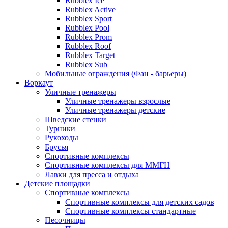
Rubblex Ice
Rubblex Active
Rubblex Sport
Rubblex Pool
Rubblex Prom
Rubblex Roof
Rubblex Target
Rubblex Sub
Мобильные ограждения (Фан - барьеры)
Воркаут
Уличные тренажеры
Уличные тренажеры взрослые
Уличные тренажеры детские
Шведские стенки
Турники
Рукоходы
Брусья
Спортивные комплексы
Спортивные комплексы для ММГН
Лавки для пресса и отдыха
Детские площадки
Спортивные комплексы
Спортивные комплексы для детских садов
Спортивные комплексы стандартные
Песочницы