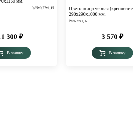
70х1150 мм.
0,85х0,77х1,15
Цветочница черная (крепление 
290х290х1000 мм.
Размеры, м
11 300
₽
3 570
₽
В заявку
В заявку