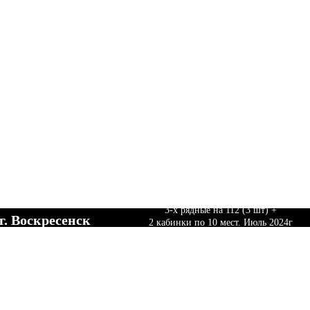
Произвели и поставили Трибуны Сборно-разб
сковская область
3-х рядные на 112 (3 шт) +
г. Воскресенск
2 кабинки по 10 мест. Июль 2024г