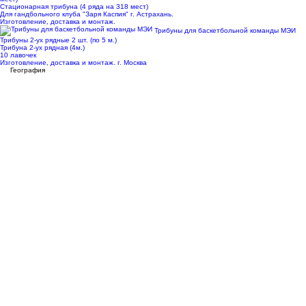
Стационарная трибуна (4 ряда на 318 мест)
Для гандбольного клуба "Заря Каспия" г. Астрахань.
Изготовление, доставка и монтаж.
Трибуны для баскетбольной команды МЭИ
Трибуны 2-ух рядные 2 шт. (по 5 м.)
Трибуна 2-ух рядная (4м.)
10 лавочек
Изготовление, доставка и монтаж. г. Москва
География