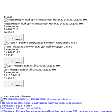
Фильтр
Информационный щит стандартный металл, 1480х230х2000 мм.
Размеры, м
1,48х0,23х2
16 400
₽
В заявку
Стенд "Правила эксплуатации детской площадки", тип 1
Размеры, м
0,49х0,05х1,8
5 350
₽
В заявку
Щит Информационный 1700х530х2120 мм.
Размеры, м
1,7х0,53х2,12
53 900
₽
В заявку
Часть наших объектов
Московская область
г. Воскресенск
Произвели и поставили Трибуны Сборно-разборные
3-х рядные на 112 (3 шт) +
2 кабинки по 10 мест. Июль 2024г
Трибуна г.Казань Академия