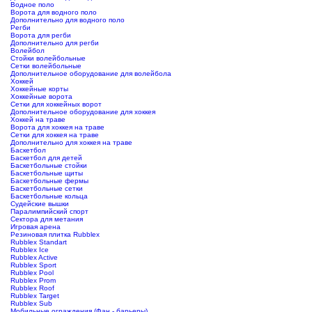
Водное поло
Ворота для водного поло
Дополнительно для водного поло
Регби
Ворота для регби
Дополнительно для регби
Волейбол
Стойки волейбольные
Сетки волейбольные
Дополнительное оборудование для волейбола
Хоккей
Хоккейные корты
Хоккейные ворота
Сетки для хоккейных ворот
Дополнительное оборудование для хоккея
Хоккей на траве
Ворота для хоккея на траве
Сетки для хоккея на траве
Дополнительно для хоккея на траве
Баскетбол
Баскетбол для детей
Баскетбольные стойки
Баскетбольные щиты
Баскетбольные фермы
Баскетбольные сетки
Баскетбольные кольца
Судейские вышки
Паралимпийский спорт
Сектора для метания
Игровая арена
Резиновая плитка Rubblex
Rubblex Standart
Rubblex Ice
Rubblex Active
Rubblex Sport
Rubblex Pool
Rubblex Prom
Rubblex Roof
Rubblex Target
Rubblex Sub
Мобильные ограждения (Фан - барьеры)