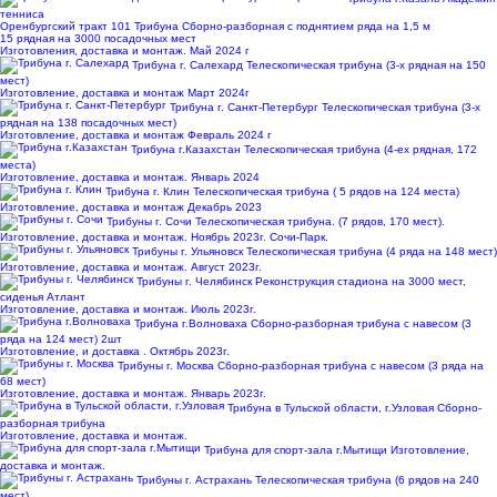
тенниса
Оренбургский тракт 101
Трибуна Сборно-разборная с поднятием ряда на 1,5 м
15 рядная на 3000 посадочных мест
Изготовления, доставка и монтаж. Май 2024 г
Трибуна г. Салехард
Телескопическая трибуна (3-х рядная на 150
мест)
Изготовление, доставка и монтаж Март 2024г
Трибуна г. Санкт-Петербург
Телескопическая трибуна (3-х
рядная на 138 посадочных мест)
Изготовление, доставка и монтаж Февраль 2024 г
Трибуна г.Казахстан
Телескопическая трибуна (4-ех рядная, 172
места)
Изготовление, доставка и монтаж. Январь 2024
Трибуна г. Клин
Телескопическая трибуна ( 5 рядов на 124 места)
Изготовление, доставка и монтаж Декабрь 2023
Трибуны г. Сочи
Телескопическая трибуна. (7 рядов, 170 мест).
Изготовление, доставка и монтаж. Ноябрь 2023г. Сочи-Парк.
Трибуны г. Ульяновск
Телескопическая трибуна (4 ряда на 148 мест)
Изготовление, доставка и монтаж. Август 2023г.
Трибуны г. Челябинск
Реконструкция стадиона на 3000 мест,
сиденья Атлант
Изготовление, доставка и монтаж. Июль 2023г.
Трибуна г.Волноваха
Сборно-разборная трибуна с навесом (3
ряда на 124 мест) 2шт
Изготовление, и доставка . Октябрь 2023г.
Трибуны г. Москва
Сборно-разборная трибуна с навесом (3 ряда на
68 мест)
Изготовление, доставка и монтаж. Январь 2023г.
Трибуна в Тульской области, г.Узловая
Сборно-
разборная трибуна
Изготовление, доставка и монтаж.
Трибуна для спорт-зала г.Мытищи
Изготовление,
доставка и монтаж.
Трибуны г. Астрахань
Телескопическая трибуна (6 рядов на 240
мест)