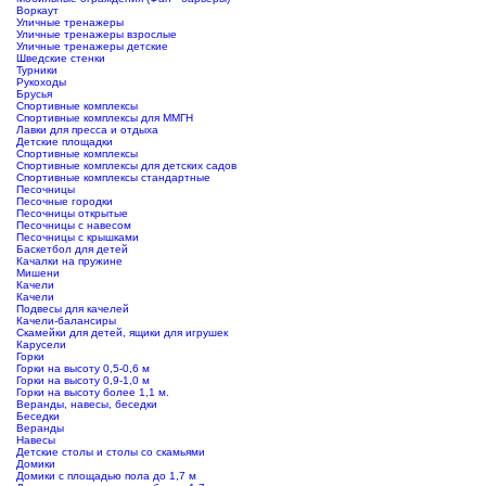
Воркаут
Уличные тренажеры
Уличные тренажеры взрослые
Уличные тренажеры детские
Шведские стенки
Турники
Рукоходы
Брусья
Спортивные комплексы
Спортивные комплексы для ММГН
Лавки для пресса и отдыха
Детские площадки
Спортивные комплексы
Спортивные комплексы для детских садов
Спортивные комплексы стандартные
Песочницы
Песочные городки
Песочницы открытые
Песочницы с навесом
Песочницы с крышками
Баскетбол для детей
Качалки на пружине
Мишени
Качели
Качели
Подвесы для качелей
Качели-балансиры
Скамейки для детей, ящики для игрушек
Карусели
Горки
Горки на высоту 0,5-0,6 м
Горки на высоту 0,9-1,0 м
Горки на высоту более 1,1 м.
Веранды, навесы, беседки
Беседки
Веранды
Навесы
Детские столы и столы со скамьями
Домики
Домики с площадью пола до 1,7 м