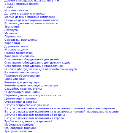
Домики с площадью пола более 1,7 м
БУМы и игровые панели
БУМы
Игровые панели
Детские игровые комплексы
Малые детские игровые комплексы
Средние детские игровые комплексы
Большие детские игровые комплексы
Транспорт
Автобусы
Машинки
Паровозики
Самолеты, вертолеты
Кораблики
Дорожные знаки
Игровые модули
Полоса препятствий
Канатные комплексы
Спортивное оборудование для детей
Спортивное оборудование для детских садов
Спортивное оборудование стандартное
Игровое оборудование для маломобильных групп
Развивающие площадки
Парковое оборудование
Урны уличные
Контейнеры для мусора
Контейнерные площадки для мусора
Скамейки, лавочки, столы
Информационные щиты
Парковки для велосипедов и самокатов
Цветочницы и вазоны
Ограждения и заборы
Батуты встраиваемые уличные
Батуты с прыжковым полотном из пластиковых ламелий, цинковое покрытие
Батуты с прыжковым полотном из пластиковых ламелий, порошковое покрытие
Батуты с прыжковым полотном из резины
Батуты с прыжковым полотном из стропы
Трибуны и сиденья для зрителей
Мобильные трибуны
Однорядные трибуны
Трибуны с навесом