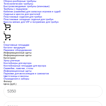
Сборно-разборные трибуны
Телескопические трибуны
Быстровозводимые трибуны (клиновые)
Трибуны с подъемом
Кабинки (скамейки) для запасных игроков и судей
Сиденья и кресла для зрителей
Пластиковые сидения для трибун
Пластиковые складные сиденья для трибун
Кресла мягкие для VIP и полумягкие для трибун
0
0
Спортивные площадки
Каталог продукции
Парковое оборудование
Информационные щиты
Информационные щиты
Категории
Урны уличные
Контейнеры для мусора
Контейнерные площадки для мусора
Скамейки, лавочки, столы
Информационные щиты
Парковки для велосипедов и самокатов
Цветочницы и вазоны
Ограждения и заборы
Фильтр
Цена (руб.)