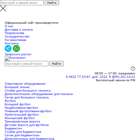
Новосибирск
Официальный сайт производителя
О нас
Доставка и оплата
Покупателям
Сотрудничество
Госзаказчикам
Контакты
Запросить расчет
08:00 — 17:00, ежедневно
8 4922 77-10-97, доб. 2222, 8 (800) 201-14-21
Бесплатный звонок по РФ
Спортивное оборудование
Большой теннис
Стойки для большого тенниса
Дополнительное оборудование для тенниса
Сетки для большого тенниса
Футбол
Большой футбол
Гандбол/мини-футбол
Пляжный футбол/мини-футбол
Любительский футбол
Юношеский футбол
Тренировочные ворота
Детские ворота для футбола
Бадминтон
Стойки для бадминтона
Сетки для бадминтона
Дополнительно для бадминтона