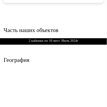
Московская область
г. Воскресенск
Часть наших объектов
Произвели и поставили Трибуны Сборно-разборные
3-х рядные на 112 (3 шт) +
2 кабинки по 10 мест. Июль 2024г
География