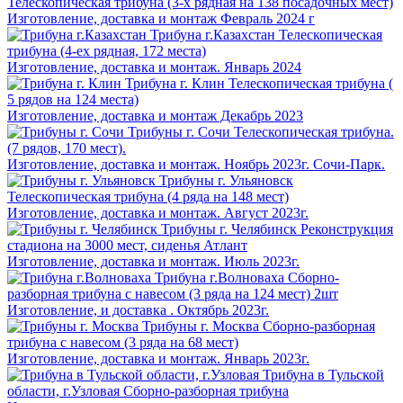
Телескопическая трибуна (3-х рядная на 138 посадочных мест)
Изготовление, доставка и монтаж Февраль 2024 г
Трибуна г.Казахстан
Телескопическая
трибуна (4-ех рядная, 172 места)
Изготовление, доставка и монтаж. Январь 2024
Трибуна г. Клин
Телескопическая трибуна (
5 рядов на 124 места)
Изготовление, доставка и монтаж Декабрь 2023
Трибуны г. Сочи
Телескопическая трибуна.
(7 рядов, 170 мест).
Изготовление, доставка и монтаж. Ноябрь 2023г. Сочи-Парк.
Трибуны г. Ульяновск
Телескопическая трибуна (4 ряда на 148 мест)
Изготовление, доставка и монтаж. Август 2023г.
Трибуны г. Челябинск
Реконструкция
стадиона на 3000 мест, сиденья Атлант
Изготовление, доставка и монтаж. Июль 2023г.
Трибуна г.Волноваха
Сборно-
разборная трибуна с навесом (3 ряда на 124 мест) 2шт
Изготовление, и доставка . Октябрь 2023г.
Трибуны г. Москва
Сборно-разборная
трибуна с навесом (3 ряда на 68 мест)
Изготовление, доставка и монтаж. Январь 2023г.
Трибуна в Тульской
области, г.Узловая
Сборно-разборная трибуна