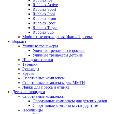
Rubblex Ice
Rubblex Active
Rubblex Sport
Rubblex Pool
Rubblex Prom
Rubblex Roof
Rubblex Target
Rubblex Sub
Мобильные ограждения (Фан - барьеры)
Воркаут
Уличные тренажеры
Уличные тренажеры взрослые
Уличные тренажеры детские
Шведские стенки
Турники
Рукоходы
Брусья
Спортивные комплексы
Спортивные комплексы для ММГН
Лавки для пресса и отдыха
Детские площадки
Спортивные комплексы
Спортивные комплексы для детских садов
Спортивные комплексы стандартные
Песочницы