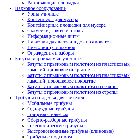
Развивающие площадки
Парковое оборудование
Урны уличные
Контейнеры для мусора
Контейнерные площадки для мусора
Скамейки, лавочки, столы
Информационные щиты
Парковки для велосипедов и самокатов
Цветочницы и вазоны
Ограждения и заборы
Батуты встраиваемые уличные
Батуты с прыжковым полотном из пластиковых
ламелий, цинковое покрытие
Батуты с прыжковым полотном из пластиковых
ламелий, порошковое покрытие
Батуты с прыжковым полотном из резины
Батуты с прыжковым полотном из стропы
Трибуны и сиденья для зрителей
Мобильные трибуны
Однорядные трибуны
Трибуны с навесом
Сборно-разборные трибуны
Телескопические трибуны
Быстровозводимые трибуны (клиновые)
Трибуны с подъемом