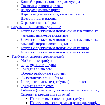
Контейнерные площадки для мусора
Скамейки, лавочки, столы
Информационные щиты
Парковки для велосипедов и самокатов
Цветочницы и вазоны
Ограждения и заборы
Батуты встраиваемые уличные
Батуты с прыжковым полотном из пластиковых
ламелий, цинковое покрытие
Батуты с прыжковым полотном из пластиковых
ламелий, порошковое покрытие
Батуты с прыжковым полотном из резины
Батуты с прыжковым полотном из стропы
Трибуны и сиденья для зрителей
Мобильные трибуны
Однорядные трибуны
Трибуны с навесом
Сборно-разборные трибуны
Телескопические трибуны
Быстровозводимые трибуны (клиновые)
Трибуны с подъемом
Кабинки (скамейки) для запасных игроков и судей
Сиденья и кресла для зрителей
Пластиковые сидения для трибун
Пластиковые складные сиденья для трибун