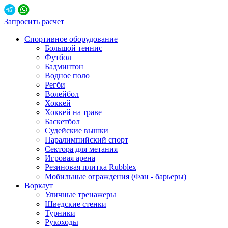
Запросить расчет
Спортивное оборудование
Большой теннис
Футбол
Бадминтон
Водное поло
Регби
Волейбол
Хоккей
Хоккей на траве
Баскетбол
Судейские вышки
Паралимпийский спорт
Сектора для метания
Игровая арена
Резиновая плитка Rubblex
Мобильные ограждения (Фан - барьеры)
Воркаут
Уличные тренажеры
Шведские стенки
Турники
Рукоходы