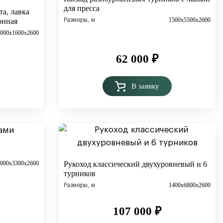
для пресса
та, лавка
1500х5500х2600
онная
Размеры, м
4000x1600х2600
62 000
₽
В заявку
4000х3300х2600
Рукоход классический двухуровневый и 6
турников
1400х6800х2600
Размеры, м
107 000
₽