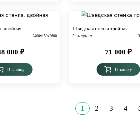
а, двойная
Шведская стенка тройная
2400х150х2600
Размеры, м
48 000
₽
71 000
₽
В заявку
В заявку
1
2
3
4