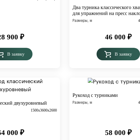
Два турника классического хва
для упражнений на пресс накл
Размеры, м
28 900
₽
46 000
₽
В заявку
В заявку
Рукоход с турниками
ческий двухуровневый
Размеры, м
1500х3600х2600
64 000
₽
58 000
₽