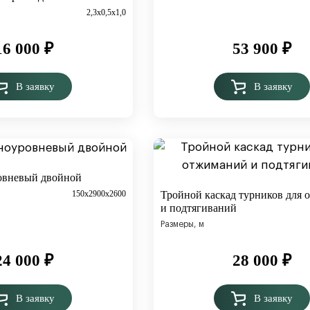
2,3х0,5х1,0
16 000
₽
53 900
₽
В заявку
В заявку
овневый двойной
150х2900х2600
Тройной каскад турников для
и подтягиваний
Размеры, м
24 000
₽
28 000
₽
В заявку
В заявку