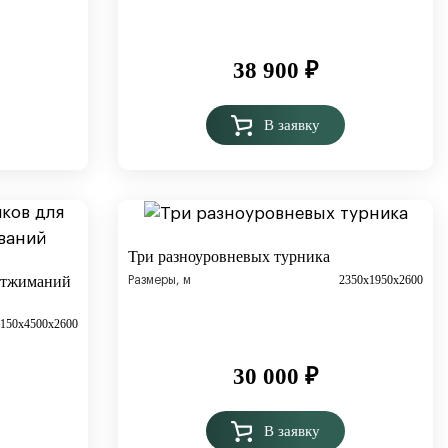
38 900
₽
В заявку
Три разноуровневых турника
2350x1950х2600
 отжиманий
Размеры, м
150х4500х2600
30 000
₽
В заявку