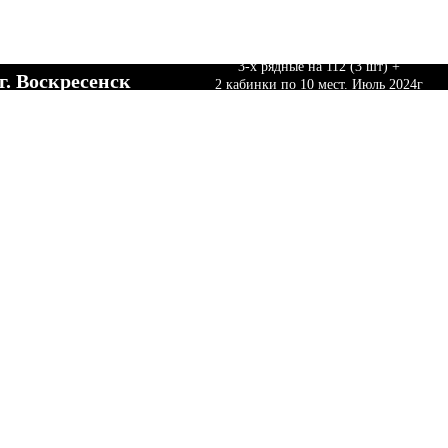
Произвели и поставили Трибуны Сборно-разб
сковская область
3-х рядные на 112 (3 шт) +
г. Воскресенск
2 кабинки по 10 мест. Июль 2024г