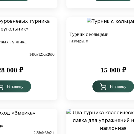
Турник с кольцами
евых турника
Размеры, м
1400х1250х2600
28 000
₽
15 000
₽
В заявку
В заявку
а»
2,38х0,68х2,4