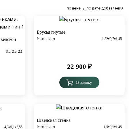
по цене
по дате добавления
/
Брусья гнутые
1,82х0,7х1,45
шведской
Размеры, м
3,6, 2,9, 2,1
22 900
₽
В заявку
Шведская стенка
4,3х0,1х2,55
1,5х0,1х1,45
Размеры, м