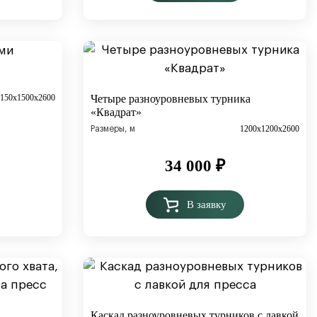
150х1500х2600
Четыре разноуровневых турника
«Квадрат»
1200х1200х2600
Размеры, м
34 000
₽
В заявку
Каскад разноуровневых турников с лавкой