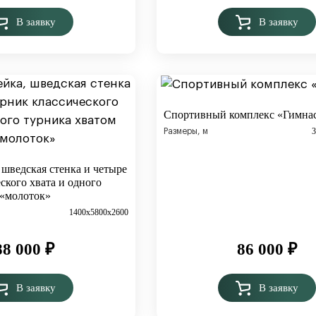
В заявку
В заявку
Спортивный комплекс «Гимна
Размеры, м
 шведская стенка и четыре
ского хвата и одного
 «молоток»
1400х5800х2600
88 000
₽
86 000
₽
В заявку
В заявку