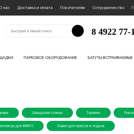
О нас
Доставка и оплата
Покупателям
Сотрудничество
Г
8 4922 77-1
ОЩАДКИ
ПАРКОВОЕ ОБОРУДОВАНИЕ
БАТУТЫ ВСТРАИВАЕМЫЕ
ажеры
Шведские стенки
Турники
Руко
омплексы для ММГН
Лавки для пресса и отдыха