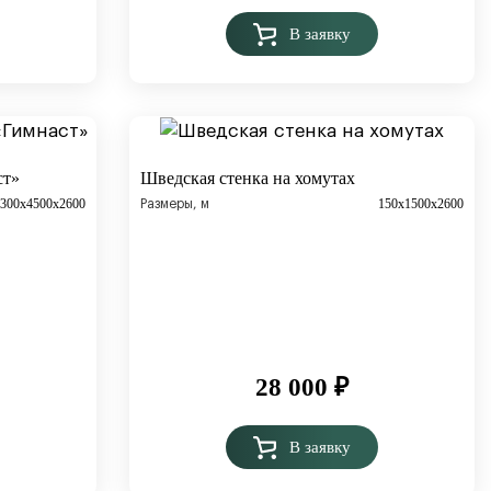
В заявку
ст»
Шведская стенка на хомутах
3300х4500х2600
150х1500х2600
Размеры, м
28 000
₽
В заявку