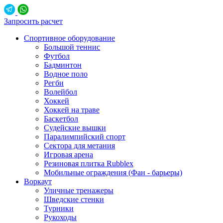
Запросить расчет
Спортивное оборудование
Большой теннис
Футбол
Бадминтон
Водное поло
Регби
Волейбол
Хоккей
Хоккей на траве
Баскетбол
Судейские вышки
Паралимпийский спорт
Сектора для метания
Игровая арена
Резиновая плитка Rubblex
Мобильные ограждения (Фан - барьеры)
Воркаут
Уличные тренажеры
Шведские стенки
Турники
Рукоходы