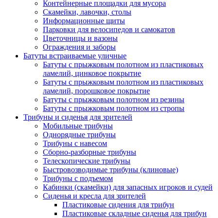
Контейнерные площадки для мусора
Скамейки, лавочки, столы
Информационные щиты
Парковки для велосипедов и самокатов
Цветочницы и вазоны
Ограждения и заборы
Батуты встраиваемые уличные
Батуты с прыжковым полотном из пластиковых
ламелий, цинковое покрытие
Батуты с прыжковым полотном из пластиковых
ламелий, порошковое покрытие
Батуты с прыжковым полотном из резины
Батуты с прыжковым полотном из стропы
Трибуны и сиденья для зрителей
Мобильные трибуны
Однорядные трибуны
Трибуны с навесом
Сборно-разборные трибуны
Телескопические трибуны
Быстровозводимые трибуны (клиновые)
Трибуны с подъемом
Кабинки (скамейки) для запасных игроков и судей
Сиденья и кресла для зрителей
Пластиковые сидения для трибун
Пластиковые складные сиденья для трибун