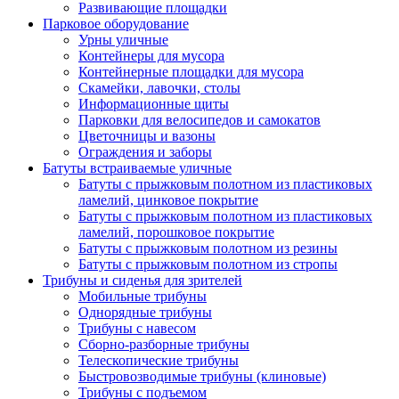
Развивающие площадки
Парковое оборудование
Урны уличные
Контейнеры для мусора
Контейнерные площадки для мусора
Скамейки, лавочки, столы
Информационные щиты
Парковки для велосипедов и самокатов
Цветочницы и вазоны
Ограждения и заборы
Батуты встраиваемые уличные
Батуты с прыжковым полотном из пластиковых
ламелий, цинковое покрытие
Батуты с прыжковым полотном из пластиковых
ламелий, порошковое покрытие
Батуты с прыжковым полотном из резины
Батуты с прыжковым полотном из стропы
Трибуны и сиденья для зрителей
Мобильные трибуны
Однорядные трибуны
Трибуны с навесом
Сборно-разборные трибуны
Телескопические трибуны
Быстровозводимые трибуны (клиновые)
Трибуны с подъемом