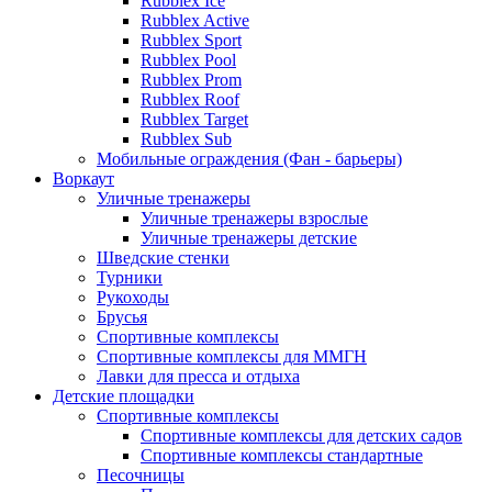
Rubblex Ice
Rubblex Active
Rubblex Sport
Rubblex Pool
Rubblex Prom
Rubblex Roof
Rubblex Target
Rubblex Sub
Мобильные ограждения (Фан - барьеры)
Воркаут
Уличные тренажеры
Уличные тренажеры взрослые
Уличные тренажеры детские
Шведские стенки
Турники
Рукоходы
Брусья
Спортивные комплексы
Спортивные комплексы для ММГН
Лавки для пресса и отдыха
Детские площадки
Спортивные комплексы
Спортивные комплексы для детских садов
Спортивные комплексы стандартные
Песочницы