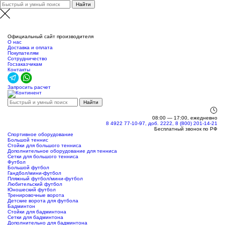
Новосибирск
Официальный сайт производителя
О нас
Доставка и оплата
Покупателям
Сотрудничество
Госзаказчикам
Контакты
Запросить расчет
08:00 — 17:00, ежедневно
8 4922 77-10-97, доб. 2222, 8 (800) 201-14-21
Бесплатный звонок по РФ
Спортивное оборудование
Большой теннис
Стойки для большого тенниса
Дополнительное оборудование для тенниса
Сетки для большого тенниса
Футбол
Большой футбол
Гандбол/мини-футбол
Пляжный футбол/мини-футбол
Любительский футбол
Юношеский футбол
Тренировочные ворота
Детские ворота для футбола
Бадминтон
Стойки для бадминтона
Сетки для бадминтона
Дополнительно для бадминтона