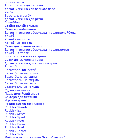
Водное поло
Ворота для водного поло
Дополнительно для водного поло
Регби
Ворота для регби
Дополнительно для регби
Волейбол
Стойки волейбольные
Сетки волейбольные
Дополнительное оборудование для волейбола
Хоккей
Хоккейные корты
Хоккейные ворота
Сетки для хоккейных ворот
Дополнительное оборудование для хоккея
Хоккей на траве
Ворота для хоккея на траве
Сетки для хоккея на траве
Дополнительно для хоккея на траве
Баскетбол
Баскетбол для детей
Баскетбольные стойки
Баскетбольные щиты
Баскетбольные фермы
Баскетбольные сетки
Баскетбольные кольца
Судейские вышки
Паралимпийский спорт
Сектора для метания
Игровая арена
Резиновая плитка Rubblex
Rubblex Standart
Rubblex Ice
Rubblex Active
Rubblex Sport
Rubblex Pool
Rubblex Prom
Rubblex Roof
Rubblex Target
Rubblex Sub
Мобильные ограждения (Фан - барьеры)