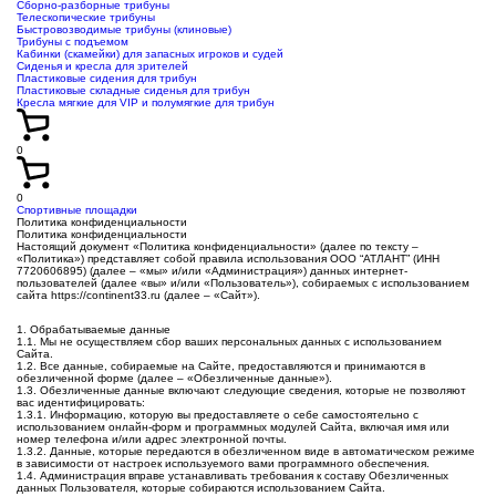
Сборно-разборные трибуны
Телескопические трибуны
Быстровозводимые трибуны (клиновые)
Трибуны с подъемом
Кабинки (скамейки) для запасных игроков и судей
Сиденья и кресла для зрителей
Пластиковые сидения для трибун
Пластиковые складные сиденья для трибун
Кресла мягкие для VIP и полумягкие для трибун
0
0
Спортивные площадки
Политика конфиденциальности
Политика конфиденциальности
Настоящий документ «Политика конфиденциальности» (далее по тексту –
«Политика») представляет собой правила использования ООО “АТЛАНТ” (ИНН
7720606895) (далее – «мы» и/или «Администрация») данных интернет-
пользователей (далее «вы» и/или «Пользователь»), собираемых с использованием
сайта https://continent33.ru (далее – «Сайт»).
1. Обрабатываемые данные
1.1. Мы не осуществляем сбор ваших персональных данных с использованием
Сайта.
1.2. Все данные, собираемые на Сайте, предоставляются и принимаются в
обезличенной форме (далее – «Обезличенные данные»).
1.3. Обезличенные данные включают следующие сведения, которые не позволяют
вас идентифицировать:
1.3.1. Информацию, которую вы предоставляете о себе самостоятельно с
использованием онлайн-форм и программных модулей Сайта, включая имя или
номер телефона и/или адрес электронной почты.
1.3.2. Данные, которые передаются в обезличенном виде в автоматическом режиме
в зависимости от настроек используемого вами программного обеспечения.
1.4. Администрация вправе устанавливать требования к составу Обезличенных
данных Пользователя, которые собираются использованием Сайта.