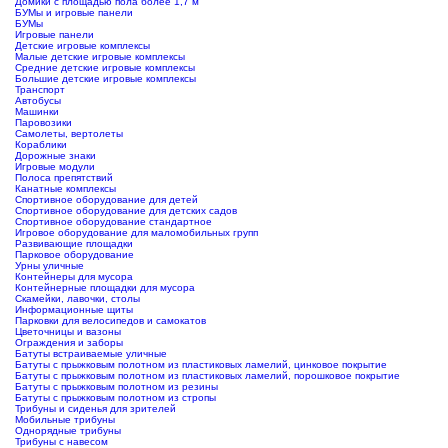
Домики с площадью пола более 1,7 м
БУМы и игровые панели
БУМы
Игровые панели
Детские игровые комплексы
Малые детские игровые комплексы
Средние детские игровые комплексы
Большие детские игровые комплексы
Транспорт
Автобусы
Машинки
Паровозики
Самолеты, вертолеты
Кораблики
Дорожные знаки
Игровые модули
Полоса препятствий
Канатные комплексы
Спортивное оборудование для детей
Спортивное оборудование для детских садов
Спортивное оборудование стандартное
Игровое оборудование для маломобильных групп
Развивающие площадки
Парковое оборудование
Урны уличные
Контейнеры для мусора
Контейнерные площадки для мусора
Скамейки, лавочки, столы
Информационные щиты
Парковки для велосипедов и самокатов
Цветочницы и вазоны
Ограждения и заборы
Батуты встраиваемые уличные
Батуты с прыжковым полотном из пластиковых ламелий, цинковое покрытие
Батуты с прыжковым полотном из пластиковых ламелий, порошковое покрытие
Батуты с прыжковым полотном из резины
Батуты с прыжковым полотном из стропы
Трибуны и сиденья для зрителей
Мобильные трибуны
Однорядные трибуны
Трибуны с навесом