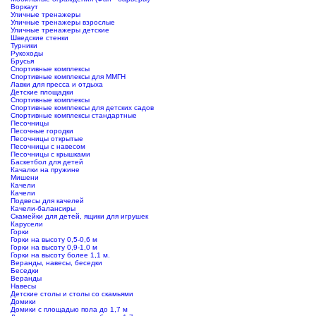
Воркаут
Уличные тренажеры
Уличные тренажеры взрослые
Уличные тренажеры детские
Шведские стенки
Турники
Рукоходы
Брусья
Спортивные комплексы
Спортивные комплексы для ММГН
Лавки для пресса и отдыха
Детские площадки
Спортивные комплексы
Спортивные комплексы для детских садов
Спортивные комплексы стандартные
Песочницы
Песочные городки
Песочницы открытые
Песочницы с навесом
Песочницы с крышками
Баскетбол для детей
Качалки на пружине
Мишени
Качели
Качели
Подвесы для качелей
Качели-балансиры
Скамейки для детей, ящики для игрушек
Карусели
Горки
Горки на высоту 0,5-0,6 м
Горки на высоту 0,9-1,0 м
Горки на высоту более 1,1 м.
Веранды, навесы, беседки
Беседки
Веранды
Навесы
Детские столы и столы со скамьями
Домики
Домики с площадью пола до 1,7 м