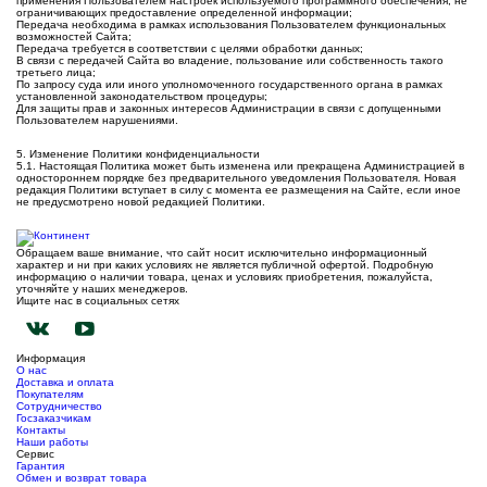
применения Пользователем настроек используемого программного обеспечения, не
ограничивающих предоставление определенной информации;
Передача необходима в рамках использования Пользователем функциональных
возможностей Сайта;
Передача требуется в соответствии с целями обработки данных;
В связи с передачей Сайта во владение, пользование или собственность такого
третьего лица;
По запросу суда или иного уполномоченного государственного органа в рамках
установленной законодательством процедуры;
Для защиты прав и законных интересов Администрации в связи с допущенными
Пользователем нарушениями.
5. Изменение Политики конфиденциальности
5.1. Настоящая Политика может быть изменена или прекращена Администрацией в
одностороннем порядке без предварительного уведомления Пользователя. Новая
редакция Политики вступает в силу с момента ее размещения на Сайте, если иное
не предусмотрено новой редакцией Политики.
Обращаем ваше внимание, что сайт носит исключительно информационный
характер и ни при каких условиях не является публичной офертой. Подробную
информацию о наличии товара, ценах и условиях приобретения, пожалуйста,
уточняйте у наших менеджеров.
Ищите нас в социальных сетях
Информация
О нас
Доставка и оплата
Покупателям
Сотрудничество
Госзаказчикам
Контакты
Наши работы
Сервис
Гарантия
Обмен и возврат товара