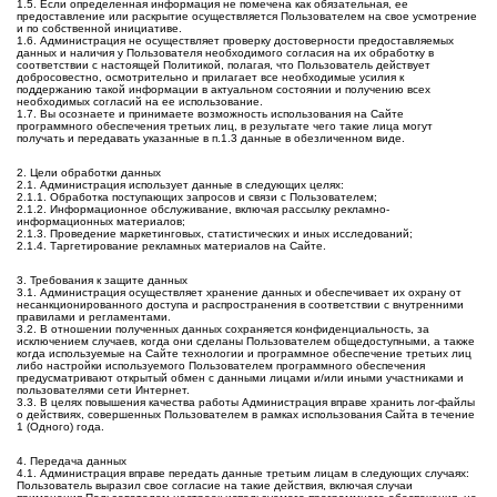
1.5. Если определенная информация не помечена как обязательная, ее
предоставление или раскрытие осуществляется Пользователем на свое усмотрение
и по собственной инициативе.
1.6. Администрация не осуществляет проверку достоверности предоставляемых
данных и наличия у Пользователя необходимого согласия на их обработку в
соответствии с настоящей Политикой, полагая, что Пользователь действует
добросовестно, осмотрительно и прилагает все необходимые усилия к
поддержанию такой информации в актуальном состоянии и получению всех
необходимых согласий на ее использование.
1.7. Вы осознаете и принимаете возможность использования на Сайте
программного обеспечения третьих лиц, в результате чего такие лица могут
получать и передавать указанные в п.1.3 данные в обезличенном виде.
2. Цели обработки данных
2.1. Администрация использует данные в следующих целях:
2.1.1. Обработка поступающих запросов и связи с Пользователем;
2.1.2. Информационное обслуживание, включая рассылку рекламно-
информационных материалов;
2.1.3. Проведение маркетинговых, статистических и иных исследований;
2.1.4. Таргетирование рекламных материалов на Сайте.
3. Требования к защите данных
3.1. Администрация осуществляет хранение данных и обеспечивает их охрану от
несанкционированного доступа и распространения в соответствии с внутренними
правилами и регламентами.
3.2. В отношении полученных данных сохраняется конфиденциальность, за
исключением случаев, когда они сделаны Пользователем общедоступными, а также
когда используемые на Сайте технологии и программное обеспечение третьих лиц
либо настройки используемого Пользователем программного обеспечения
предусматривают открытый обмен с данными лицами и/или иными участниками и
пользователями сети Интернет.
3.3. В целях повышения качества работы Администрация вправе хранить лог-файлы
о действиях, совершенных Пользователем в рамках использования Сайта в течение
1 (Одного) года.
4. Передача данных
4.1. Администрация вправе передать данные третьим лицам в следующих случаях:
Пользователь выразил свое согласие на такие действия, включая случаи